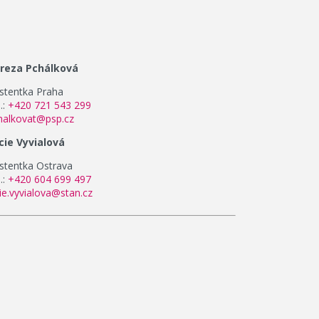
reza Pchálková
istentka Praha
.:
+420 721 543 299
halkovat@psp.cz
cie Vyvialová
istentka Ostrava
.:
+420 604 699 497
cie.vyvialova@stan.cz