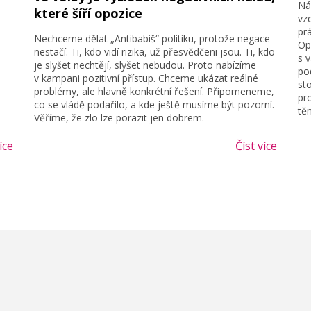
Ná
které šíří opozice
vz
prá
Nechceme dělat „Antibabiš“ politiku, protože negace
Op
nestačí. Ti, kdo vidí rizika, už přesvědčeni jsou. Ti, kdo
s 
je slyšet nechtějí, slyšet nebudou. Proto nabízíme
po
v kampani pozitivní přístup. Chceme ukázat reálné
sto
problémy, ale hlavně konkrétní řešení. Připomeneme,
pro
co se vládě podařilo, a kde ještě musíme být pozorní.
tě
Věříme, že zlo lze porazit jen dobrem.
íce
Číst více