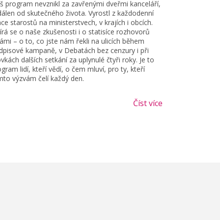
š program nevznikl za zavřenými dveřmi kanceláří,
dálen od skutečného života. Vyrostl z každodenní
ce starostů na ministerstvech, v krajích i obcích.
írá se o naše zkušenosti i o statisíce rozhovorů
vámi – o to, co jste nám řekli na ulicích během
dpisové kampaně, v Debatách bez cenzury i při
vkách dalších setkání za uplynulé čtyři roky. Je to
gram lidí, kteří vědí, o čem mluví, pro ty, kteří
mto výzvám čelí každý den.
Číst více