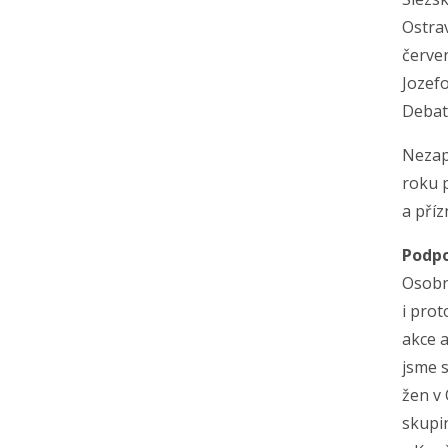
Ostrav
červe
Jozefo
Debat
Nezap
roku 
a příz
Podpo
Osobn
i pro
akce a
jsme s
žen v 
skupi