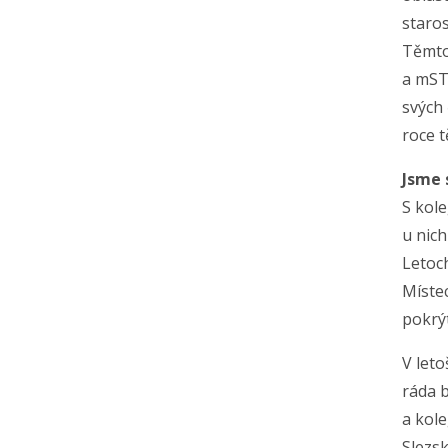
staros
Těmto 
a mSTA
svých 
roce t
Jsme 
S kole
u nich
Letoc
Místec
pokrýt
V leto
ráda 
a kol
Slezsk