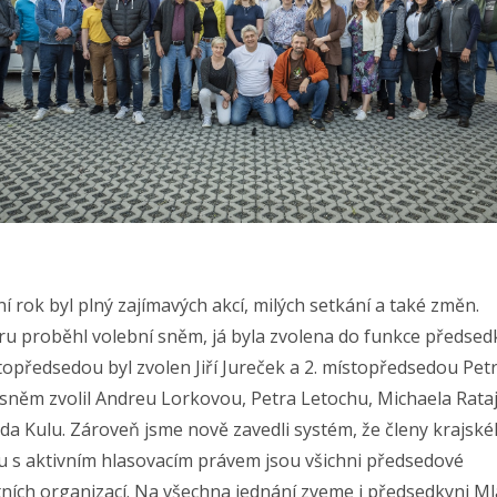
í rok byl plný zajímavých akcí, milých setkání a také změn.
ru proběhl volební sněm, já byla zvolena do funkce předsed
topředsedou byl zvolen Jiří Jureček a 2. místopředsedou Petr
 sněm zvolil Andreu Lorkovou, Petra Letochu, Michaela Rata
da Kulu. Zároveň jsme nově zavedli systém, že členy krajsk
u s aktivním hlasovacím právem jsou všichni předsedové
tních organizací. Na všechna jednání zveme i předsedkyni M