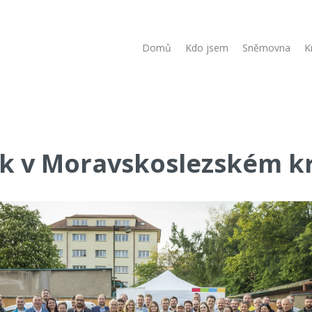
Domů
Kdo jsem
Sněmovna
K
k v Moravskoslezském kr