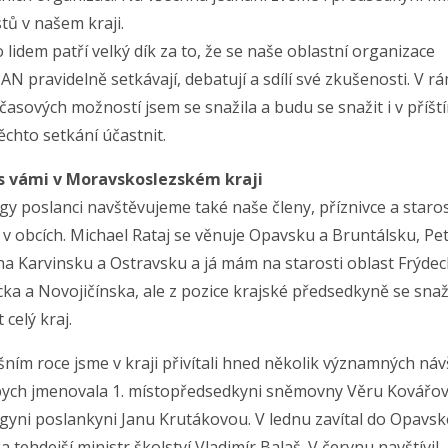
tů v našem kraji.
lidem patří velký dík za to, že se naše oblastní organizace
N pravidelně setkávají, debatují a sdílí své zkušenosti. V rá
časových možností jsem se snažila a budu se snažit i v příšt
ěchto setkání účastnit.
s vámi v Moravskoslezském kraji
gy poslanci navštěvujeme také naše členy, příznivce a staro
 v obcích. Michael Rataj se věnuje Opavsku a Bruntálsku, Pe
ha Karvinsku a Ostravsku a já mám na starosti oblast Frýdec
ka a Novojičínska, ale z pozice krajské předsedkyně se sna
 celý kraj.
šním roce jsme v kraji přivítali hned několik významných náv
bych jmenovala 1. místopředsedkyni sněmovny Věru Kovářo
egyni poslankyni Janu Krutákovou. V lednu zavítal do Opavs
a tehdejší ministr školství Vladimír Balaš. V červnu navštívil