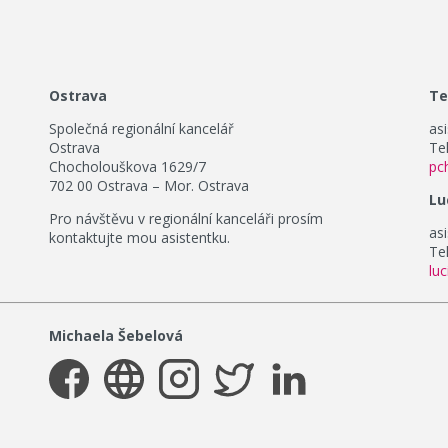
Ostrava
Te
Společná regionální kancelář
as
Ostrava
Tel
Chocholouškova 1629/7
pc
702 00 Ostrava – Mor. Ostrava
Lu
Pro návštěvu v regionální kanceláři prosím
as
kontaktujte mou asistentku.
Tel
lu
Michaela Šebelová