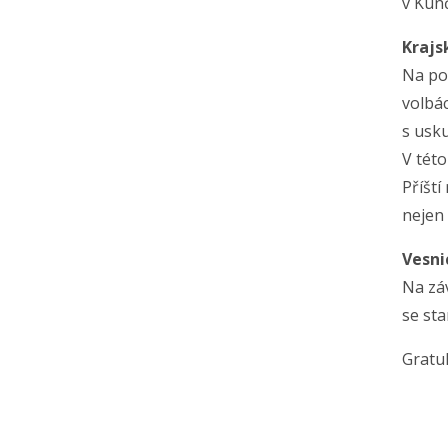
v Kun
Krajs
Na pod
volbác
s usk
V této
Příští
nejen 
Vesni
Na záv
se st
Gratu