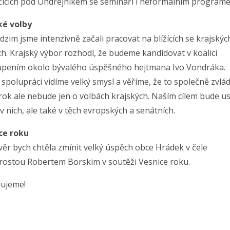
čicích pod Ondřejníkem se semináři i neformálním program
ké volby
zim jsme intenzivně začali pracovat na blížících se krajskýc
h. Krajský výbor rozhodl, že budeme kandidovat v koalici
upením okolo bývalého úspěšného hejtmana Ivo Vondráka.
 spolupráci vidíme velký smysl a věříme, že to společně zvl
 rok ale nebude jen o volbách krajských. Naším cílem bude u
v nich, ale také v těch evropských a senátních.
ce roku
ěr bych chtěla zmínit velký úspěch obce Hrádek v čele
arostou Robertem Borskim v soutěži Vesnice roku.
lujeme!