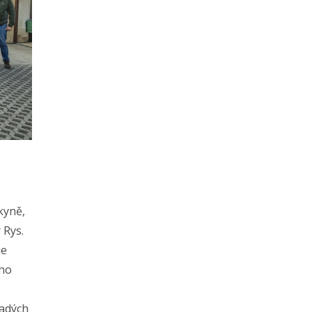
kyně,
 Rys.
je
ého
ladých