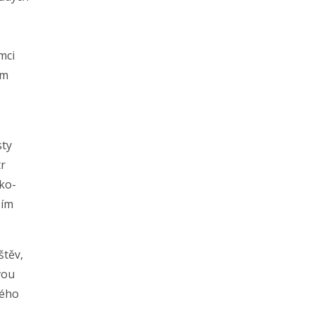
mci
ím
sty
tr
ko-
žím
štěv,
vou
kého