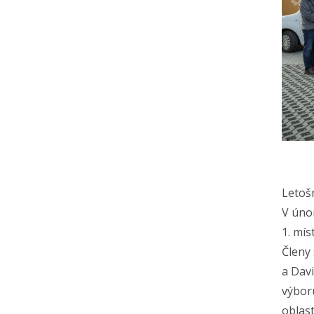
Letošn
V úno
1. mís
Členy
a Davi
výbor
oblas