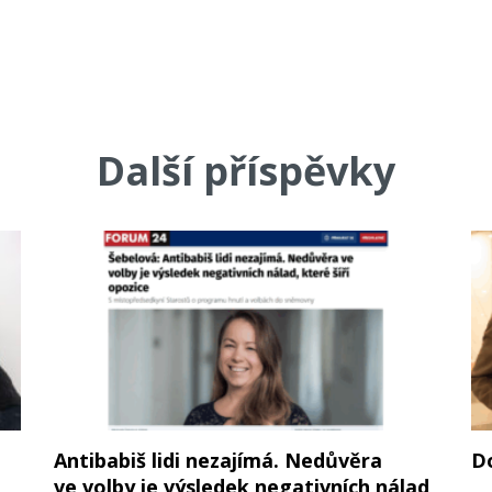
Další příspěvky
Antibabiš lidi nezajímá. Nedůvěra
D
ve volby je výsledek negativních nálad,