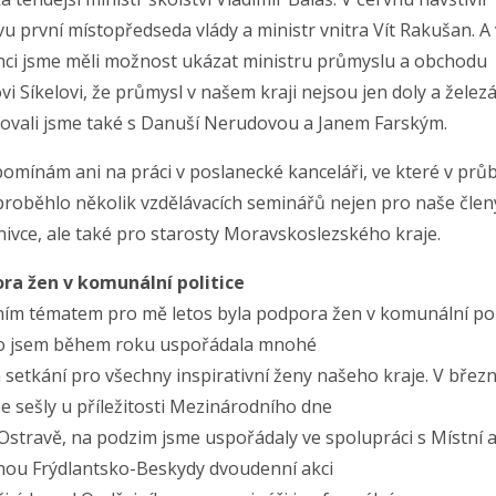
u první místopředseda vlády a ministr vnitra Vít Rakušan. A 
nci jsme měli možnost ukázat ministru průmyslu a obchodu
vi Síkelovi, že průmysl v našem kraji nejsou jen doly a železá
ovali jsme také s Danuší Nerudovou a Janem Farským.
omínám ani na práci v poslanecké kanceláři, ve které v prů
proběhlo několik vzdělávacích seminářů nejen pro naše člen
nivce, ale také pro starosty Moravskoslezského kraje.
ra žen v komunální politice
ím tématem pro mě letos byla podpora žen v komunální poli
to jsem během roku uspořádala mnohé
 setkání pro všechny inspirativní ženy našeho kraje. V břez
e sešly u příležitosti Mezinárodního dne
Ostravě, na podzim jsme uspořádaly ve spolupráci s Místní 
nou Frýdlantsko-Beskydy dvoudenní akci