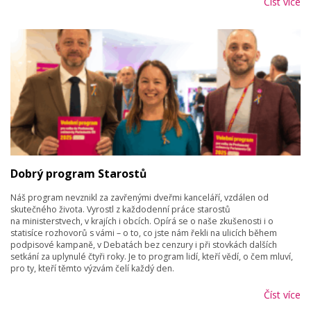
Číst více
Dobrý program Starostů
Náš program nevznikl za zavřenými dveřmi kanceláří, vzdálen od
skutečného života. Vyrostl z každodenní práce starostů
na ministerstvech, v krajích i obcích. Opírá se o naše zkušenosti i o
statisíce rozhovorů s vámi – o to, co jste nám řekli na ulicích během
podpisové kampaně, v Debatách bez cenzury i při stovkách dalších
setkání za uplynulé čtyři roky. Je to program lidí, kteří vědí, o čem mluví,
pro ty, kteří těmto výzvám čelí každý den.
Číst více