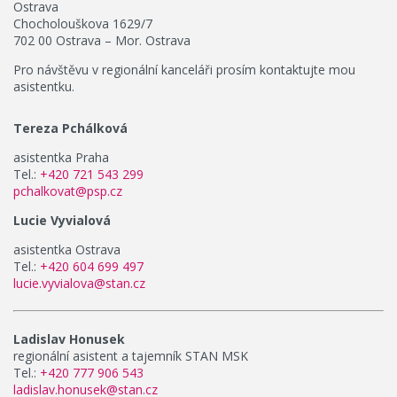
Ostrava
Chocholouškova 1629/7
702 00 Ostrava – Mor. Ostrava
Pro návštěvu v regionální kanceláři prosím kontaktujte mou
asistentku.
Tereza Pchálková
asistentka Praha
Tel.:
+420 721 543 299
pchalkovat@psp.cz
Lucie Vyvialová
asistentka Ostrava
Tel.:
+420 604 699 497
lucie.vyvialova@stan.cz
Ladislav Honusek
regionální asistent a tajemník STAN MSK
Tel.:
+420 777 906 543
ladislav.honusek@stan.cz