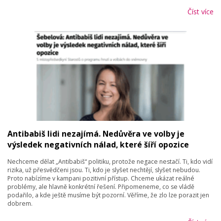
Číst více
Antibabiš lidi nezajímá. Nedůvěra ve volby je
výsledek negativních nálad, které šíří opozice
Nechceme dělat „Antibabiš“ politiku, protože negace nestačí. Ti, kdo vidí
rizika, už přesvědčeni jsou. Ti, kdo je slyšet nechtějí, slyšet nebudou.
Proto nabízíme v kampani pozitivní přístup. Chceme ukázat reálné
problémy, ale hlavně konkrétní řešení. Připomeneme, co se vládě
podařilo, a kde ještě musíme být pozorní. Věříme, že zlo lze porazit jen
dobrem.