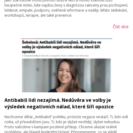
jako Starostové mohli pomoci dobré věci a mohlo vziknout toto
bezpečné místo, kde najdou ženy s diagnózou rakoviny prsu pochopení,
lidskost, empatii, podporu, ověřené informace a naději. Místo setkávání,
workshopů, terapie, ale také prevence.
Číst více
Antibabiš lidi nezajímá. Nedůvěra ve volby je
výsledek negativních nálad, které šíří opozice
Nechceme dělat „Antibabiš“ politiku, protože negace nestačí. Ti, kdo vidí
rizika, už přesvědčeni jsou. Ti, kdo je slyšet nechtějí, slyšet nebudou.
Proto nabízíme v kampani pozitivní přístup. Chceme ukázat reálné
problémy, ale hlavně konkrétní řešení. Připomeneme, co se vládě