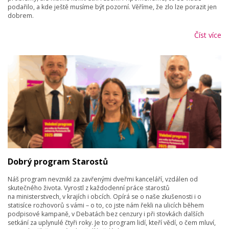
podařilo, a kde ještě musíme být pozorní. Věříme, že zlo lze porazit jen
dobrem.
Číst více
Dobrý program Starostů
Náš program nevznikl za zavřenými dveřmi kanceláří, vzdálen od
skutečného života. Vyrostl z každodenní práce starostů
na ministerstvech, v krajích i obcích. Opírá se o naše zkušenosti i o
statisíce rozhovorů s vámi – o to, co jste nám řekli na ulicích během
podpisové kampaně, v Debatách bez cenzury i při stovkách dalších
setkání za uplynulé čtyři roky. Je to program lidí, kteří vědí, o čem mluví,